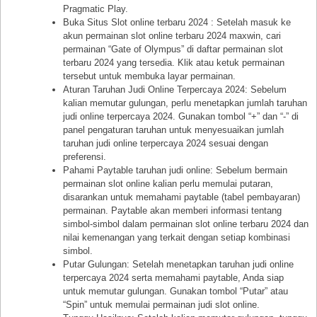
Pragmatic Play.
Buka Situs Slot online terbaru 2024 : Setelah masuk ke
akun permainan slot online terbaru 2024 maxwin, cari
permainan “Gate of Olympus” di daftar permainan slot
terbaru 2024 yang tersedia. Klik atau ketuk permainan
tersebut untuk membuka layar permainan.
Aturan Taruhan Judi Online Terpercaya 2024: Sebelum
kalian memutar gulungan, perlu menetapkan jumlah taruhan
judi online terpercaya 2024. Gunakan tombol “+” dan “-” di
panel pengaturan taruhan untuk menyesuaikan jumlah
taruhan judi online terpercaya 2024 sesuai dengan
preferensi.
Pahami Paytable taruhan judi online: Sebelum bermain
permainan slot online kalian perlu memulai putaran,
disarankan untuk memahami paytable (tabel pembayaran)
permainan. Paytable akan memberi informasi tentang
simbol-simbol dalam permainan slot online terbaru 2024 dan
nilai kemenangan yang terkait dengan setiap kombinasi
simbol.
Putar Gulungan: Setelah menetapkan taruhan judi online
terpercaya 2024 serta memahami paytable, Anda siap
untuk memutar gulungan. Gunakan tombol “Putar” atau
“Spin” untuk memulai permainan judi slot online.