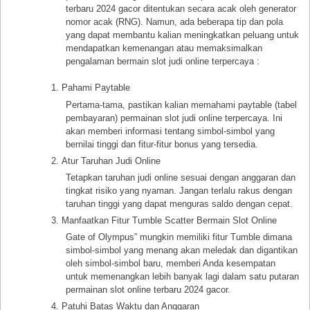
terbaru 2024 gacor ditentukan secara acak oleh generator
nomor acak (RNG). Namun, ada beberapa tip dan pola
yang dapat membantu kalian meningkatkan peluang untuk
mendapatkan kemenangan atau memaksimalkan
pengalaman bermain slot judi online terpercaya :
Pahami Paytable
Pertama-tama, pastikan kalian memahami paytable (tabel
pembayaran) permainan slot judi online terpercaya. Ini
akan memberi informasi tentang simbol-simbol yang
bernilai tinggi dan fitur-fitur bonus yang tersedia.
Atur Taruhan Judi Online
Tetapkan taruhan judi online sesuai dengan anggaran dan
tingkat risiko yang nyaman. Jangan terlalu rakus dengan
taruhan tinggi yang dapat menguras saldo dengan cepat.
Manfaatkan Fitur Tumble Scatter Bermain Slot Online
Gate of Olympus” mungkin memiliki fitur Tumble dimana
simbol-simbol yang menang akan meledak dan digantikan
oleh simbol-simbol baru, memberi Anda kesempatan
untuk memenangkan lebih banyak lagi dalam satu putaran
permainan slot online terbaru 2024 gacor.
Patuhi Batas Waktu dan Anggaran