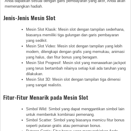
Anda dapatkan sesuai dengan garis pembayaran yang aktif, Anda akan
memenangkan hadiah.
Jenis-Jenis Mesin Slot
Mesin Slot Klasik: Mesin slot dengan tampilan sederhana,
biasanya memiliki tiga gulungan dan garis pembayaran
yang sedikit.
Mesin Slot Video: Mesin slot dengan tampilan yang lebih
modern, dilengkapi dengan grafis yang memukau, animasi
yang halus, dan fitur bonus yang beragam.
Mesin Slot Progresif: Mesin slot yang menawarkan jackpot
yang terus bertambah nilainya setiap kali ada taruhan yang
dilakukan.
Mesin Slot 3D: Mesin slot dengan tampilan tiga dimensi
yang sangat realistis.
Fitur-Fitur Menarik pada Mesin Slot
Simbol Wild: Simbol yang dapat menggantikan simbol lain
untuk membentuk kombinasi pemenang.
Simbol Scatter: Simbol yang biasanya memicu fitur bonus
seperti putaran gratis atau permainan bonus.