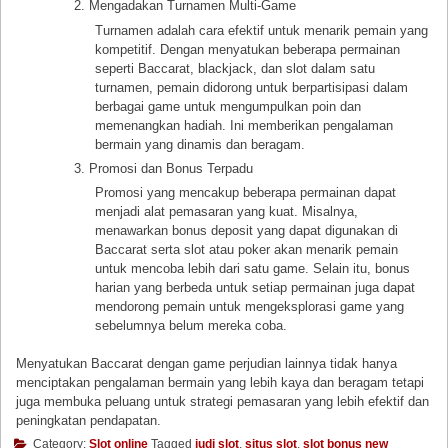
Mengadakan Turnamen Multi-Game
Turnamen adalah cara efektif untuk menarik pemain yang
kompetitif. Dengan menyatukan beberapa permainan
seperti Baccarat, blackjack, dan slot dalam satu
turnamen, pemain didorong untuk berpartisipasi dalam
berbagai game untuk mengumpulkan poin dan
memenangkan hadiah. Ini memberikan pengalaman
bermain yang dinamis dan beragam.
Promosi dan Bonus Terpadu
Promosi yang mencakup beberapa permainan dapat
menjadi alat pemasaran yang kuat. Misalnya,
menawarkan bonus deposit yang dapat digunakan di
Baccarat serta slot atau poker akan menarik pemain
untuk mencoba lebih dari satu game. Selain itu, bonus
harian yang berbeda untuk setiap permainan juga dapat
mendorong pemain untuk mengeksplorasi game yang
sebelumnya belum mereka coba.
Menyatukan Baccarat dengan game perjudian lainnya tidak hanya
menciptakan pengalaman bermain yang lebih kaya dan beragam tetapi
juga membuka peluang untuk strategi pemasaran yang lebih efektif dan
peningkatan pendapatan.
Category:
Slot online
Tagged
judi slot
,
situs slot
,
slot bonus new