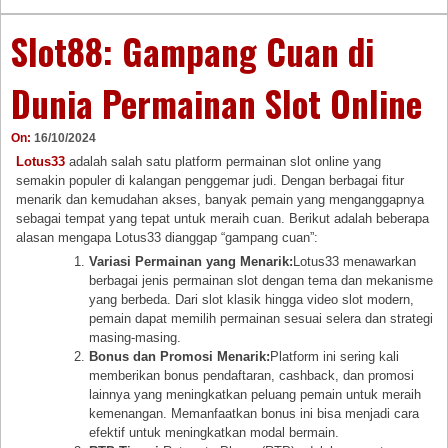
Slot88: Gampang Cuan di
Dunia Permainan Slot Online
On:
16/10/2024
Lotus33
adalah salah satu platform permainan slot online yang
semakin populer di kalangan penggemar judi. Dengan berbagai fitur
menarik dan kemudahan akses, banyak pemain yang menganggapnya
sebagai tempat yang tepat untuk meraih cuan. Berikut adalah beberapa
alasan mengapa Lotus33 dianggap “gampang cuan”:
Variasi Permainan yang Menarik:
Lotus33 menawarkan
berbagai jenis permainan slot dengan tema dan mekanisme
yang berbeda. Dari slot klasik hingga video slot modern,
pemain dapat memilih permainan sesuai selera dan strategi
masing-masing.
Bonus dan Promosi Menarik:
Platform ini sering kali
memberikan bonus pendaftaran, cashback, dan promosi
lainnya yang meningkatkan peluang pemain untuk meraih
kemenangan. Memanfaatkan bonus ini bisa menjadi cara
efektif untuk meningkatkan modal bermain.