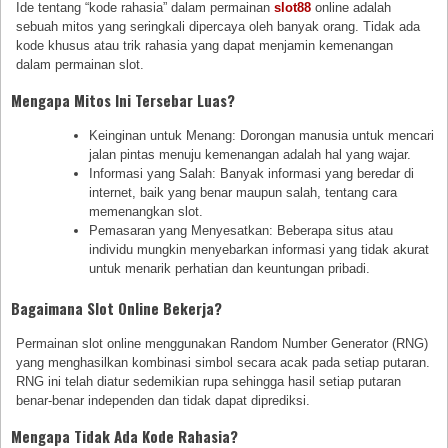
Ide tentang “kode rahasia” dalam permainan
slot88
online adalah
sebuah mitos yang seringkali dipercaya oleh banyak orang. Tidak ada
kode khusus atau trik rahasia yang dapat menjamin kemenangan
dalam permainan slot.
Mengapa Mitos Ini Tersebar Luas?
Keinginan untuk Menang: Dorongan manusia untuk mencari
jalan pintas menuju kemenangan adalah hal yang wajar.
Informasi yang Salah: Banyak informasi yang beredar di
internet, baik yang benar maupun salah, tentang cara
memenangkan slot.
Pemasaran yang Menyesatkan: Beberapa situs atau
individu mungkin menyebarkan informasi yang tidak akurat
untuk menarik perhatian dan keuntungan pribadi.
Bagaimana Slot Online Bekerja?
Permainan slot online menggunakan Random Number Generator (RNG)
yang menghasilkan kombinasi simbol secara acak pada setiap putaran.
RNG ini telah diatur sedemikian rupa sehingga hasil setiap putaran
benar-benar independen dan tidak dapat diprediksi.
Mengapa Tidak Ada Kode Rahasia?