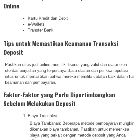
Online
Kartu Kredit dan Debit
e-Wallets
Transfer Bank
Tips untuk Memastikan Keamanan Transaksi
Deposit
Pastikan situs judi online memiliki lisensi yang valid dan diatur oleh
otoritas perjudian yang terpercaya.Baca ulasan dan periksa reputasi
situs untuk memastikan bahwa mereka memiliki catatan baik dalam hal
keamanan dan pembayaran.
Faktor-Faktor yang Perlu Dipertimbangkan
Sebelum Melakukan Deposit
Biaya Transaksi
Biaya Tambahan: Beberapa metode pembayaran mungkin
dikenakan biaya tambahan. Pastikan untuk memeriksa
biaya yang terkait dengan metode deposit yang Anda