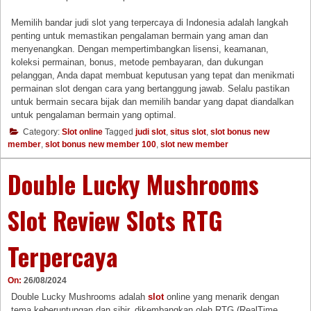
Memilih bandar judi slot yang terpercaya di Indonesia adalah langkah
penting untuk memastikan pengalaman bermain yang aman dan
menyenangkan. Dengan mempertimbangkan lisensi, keamanan,
koleksi permainan, bonus, metode pembayaran, dan dukungan
pelanggan, Anda dapat membuat keputusan yang tepat dan menikmati
permainan slot dengan cara yang bertanggung jawab. Selalu pastikan
untuk bermain secara bijak dan memilih bandar yang dapat diandalkan
untuk pengalaman bermain yang optimal.
Category:
Slot online
Tagged
judi slot
,
situs slot
,
slot bonus new
member
,
slot bonus new member 100
,
slot new member
Double Lucky Mushrooms
Slot Review Slots RTG
Terpercaya
On:
26/08/2024
Double Lucky Mushrooms adalah
slot
online yang menarik dengan
tema keberuntungan dan sihir, dikembangkan oleh RTG (RealTime