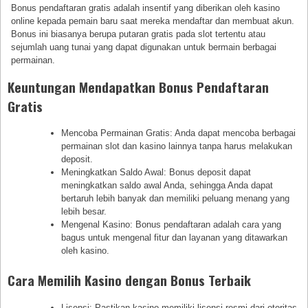
Bonus pendaftaran gratis adalah insentif yang diberikan oleh kasino
online kepada pemain baru saat mereka mendaftar dan membuat akun.
Bonus ini biasanya berupa putaran gratis pada slot tertentu atau
sejumlah uang tunai yang dapat digunakan untuk bermain berbagai
permainan.
Keuntungan Mendapatkan Bonus Pendaftaran
Gratis
Mencoba Permainan Gratis: Anda dapat mencoba berbagai
permainan slot dan kasino lainnya tanpa harus melakukan
deposit.
Meningkatkan Saldo Awal: Bonus deposit dapat
meningkatkan saldo awal Anda, sehingga Anda dapat
bertaruh lebih banyak dan memiliki peluang menang yang
lebih besar.
Mengenal Kasino: Bonus pendaftaran adalah cara yang
bagus untuk mengenal fitur dan layanan yang ditawarkan
oleh kasino.
Cara Memilih Kasino dengan Bonus Terbaik
Lisensi: Pastikan kasino memiliki lisensi resmi dari otoritas