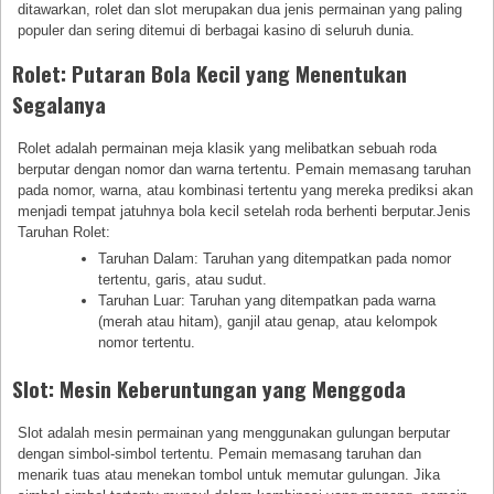
ditawarkan, rolet dan slot merupakan dua jenis permainan yang paling
populer dan sering ditemui di berbagai kasino di seluruh dunia.
Rolet: Putaran Bola Kecil yang Menentukan
Segalanya
Rolet adalah permainan meja klasik yang melibatkan sebuah roda
berputar dengan nomor dan warna tertentu. Pemain memasang taruhan
pada nomor, warna, atau kombinasi tertentu yang mereka prediksi akan
menjadi tempat jatuhnya bola kecil setelah roda berhenti berputar.Jenis
Taruhan Rolet:
Taruhan Dalam: Taruhan yang ditempatkan pada nomor
tertentu, garis, atau sudut.
Taruhan Luar: Taruhan yang ditempatkan pada warna
(merah atau hitam), ganjil atau genap, atau kelompok
nomor tertentu.
Slot: Mesin Keberuntungan yang Menggoda
Slot adalah mesin permainan yang menggunakan gulungan berputar
dengan simbol-simbol tertentu. Pemain memasang taruhan dan
menarik tuas atau menekan tombol untuk memutar gulungan. Jika