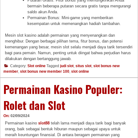
Putaran Gratis: Fitur bonus yang memungkinkan Anda
bermain beberapa putaran secara gratis tanpa mengurangi
saldo akun Anda.
Permainan Bonus: Mini-game yang memberikan
kesempatan untuk memenangkan hadiah tambahan.
Mesin slot kasino adalah permainan yang menyenangkan dan
menghibur. Dengan berbagai pilihan tema, fitur bonus, dan potensi
kemenangan yang besar, mesin slot selalu menjadi daya tarik tersendiri
bagi para pemain. Namun, penting untuk diingat bahwa perjudian harus
dilakukan dengan bertanggung jawab.
Category:
Slot online
Tagged
judi slot
,
situs slot
,
slot bonus new
member
,
slot bonus new member 100
,
slot online
Permainan Kasino Populer:
Rolet dan Slot
On:
02/09/2024
Permainan kasino
slot88
telah lama menjadi daya tarik bagi banyak
orang, baik sebagai bentuk hiburan maupun sebagai upaya untuk
meraih keuntungan finansial. Di antara beragam permainan yang