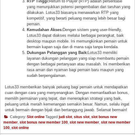
RTP Tinggi:
Return to Player (RTP) adalah persentase
yang menunjukkan potensi pengembalian dari taruhan yang
dilakukan. Lotus33 biasanya menawarkan RTP yang
kompetitif, yang berarti peluang menang lebih besar bagi
pemain.
Kemudahan Akses:
Dengan sistem yang user-friendly,
Lotus33 dapat diakses melalui berbagai perangkat, baik
desktop maupun mobile. Ini memungkinkan pemain untuk
bermain kapan saja dan di mana saja tanpa kendala.
Dukungan Pelanggan yang Baik:
Lotus33 memiliki
layanan dukungan pelanggan yang siap membantu pemain
dengan berbagai pertanyaan atau masalah. Ini memberikan
rasa aman dan nyaman bagi pemain baru maupun yang
sudah berpengalaman.
Lotus33 memberikan banyak peluang bagi pemain untuk mendapatkan
cuan dengan cara yang menyenangkan. Dengan memanfaatkan bonus,
memilih permainan yang tepat, dan menerapkan strategi yang baik,
peluang untuk meraih kemenangan semakin besar. Namun, selalu ingat
untuk bermain dengan bijak dan bertanggung jawab. Selamat bermain!
Category:
Slot online
Tagged
judi slot
,
situs slot
,
slot bonus new
member
,
slot bonus new member 100
,
slot new member
,
slot new member
100
,
slot online