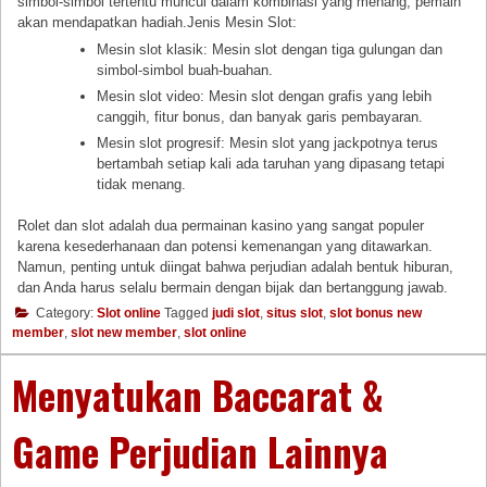
simbol-simbol tertentu muncul dalam kombinasi yang menang, pemain
akan mendapatkan hadiah.Jenis Mesin Slot:
Mesin slot klasik: Mesin slot dengan tiga gulungan dan
simbol-simbol buah-buahan.
Mesin slot video: Mesin slot dengan grafis yang lebih
canggih, fitur bonus, dan banyak garis pembayaran.
Mesin slot progresif: Mesin slot yang jackpotnya terus
bertambah setiap kali ada taruhan yang dipasang tetapi
tidak menang.
Rolet dan slot adalah dua permainan kasino yang sangat populer
karena kesederhanaan dan potensi kemenangan yang ditawarkan.
Namun, penting untuk diingat bahwa perjudian adalah bentuk hiburan,
dan Anda harus selalu bermain dengan bijak dan bertanggung jawab.
Category:
Slot online
Tagged
judi slot
,
situs slot
,
slot bonus new
member
,
slot new member
,
slot online
Menyatukan Baccarat &
Game Perjudian Lainnya