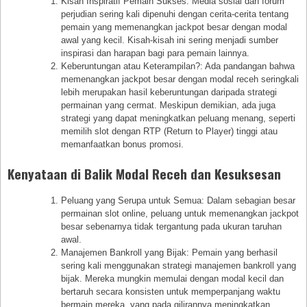
Kisah Inspiratif Pemain Sukses: Media sosial dan forum
perjudian sering kali dipenuhi dengan cerita-cerita tentang
pemain yang memenangkan jackpot besar dengan modal
awal yang kecil. Kisah-kisah ini sering menjadi sumber
inspirasi dan harapan bagi para pemain lainnya.
Keberuntungan atau Keterampilan?: Ada pandangan bahwa
memenangkan jackpot besar dengan modal receh seringkali
lebih merupakan hasil keberuntungan daripada strategi
permainan yang cermat. Meskipun demikian, ada juga
strategi yang dapat meningkatkan peluang menang, seperti
memilih slot dengan RTP (Return to Player) tinggi atau
memanfaatkan bonus promosi.
Kenyataan di Balik Modal Receh dan Kesuksesan
Peluang yang Serupa untuk Semua: Dalam sebagian besar
permainan slot online, peluang untuk memenangkan jackpot
besar sebenarnya tidak tergantung pada ukuran taruhan
awal.
Manajemen Bankroll yang Bijak: Pemain yang berhasil
sering kali menggunakan strategi manajemen bankroll yang
bijak. Mereka mungkin memulai dengan modal kecil dan
bertaruh secara konsisten untuk memperpanjang waktu
bermain mereka, yang pada gilirannya meningkatkan