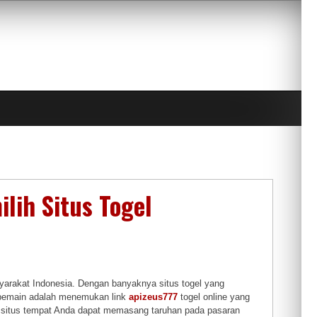
lih Situs Togel
asyarakat Indonesia. Dengan banyaknya situs togel yang
ra pemain adalah menemukan link
apizeus777
togel online yang
 situs tempat Anda dapat memasang taruhan pada pasaran