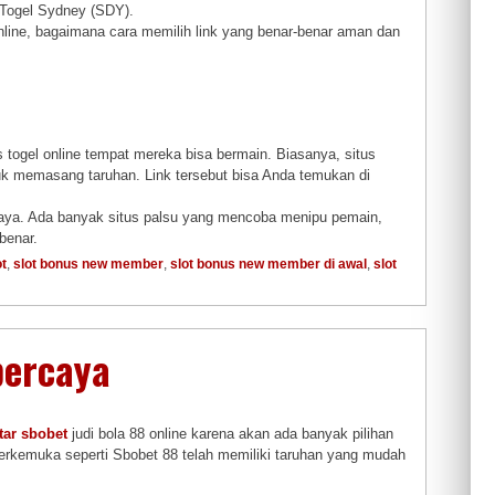
 Togel Sydney (SDY).
nline, bagaimana cara memilih link yang benar-benar aman dan
 togel online tempat mereka bisa bermain. Biasanya, situs
tuk memasang taruhan. Link tersebut bisa Anda temukan di
rcaya. Ada banyak situs palsu yang mencoba menipu pemain,
benar.
ot
,
slot bonus new member
,
slot bonus new member di awal
,
slot
percaya
tar sbobet
judi bola 88 online karena akan ada banyak pilihan
 terkemuka seperti Sbobet 88 telah memiliki taruhan yang mudah