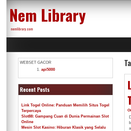
Skip
Nem Library
to
content
nemlibrary.com
T
WEBSET GACOR
api5000
Recent Posts
Link Togel Online: Panduan Memilih Situs Togel
O
Terpercaya
Slot88: Gampang Cuan di Dunia Permainan Slot
D
Online
b
Mesin Slot Kasino: Hiburan Klasik yang Selalu
a