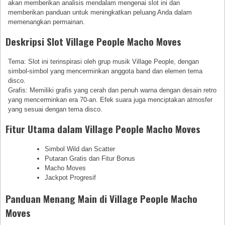
akan memberikan analisis mendalam mengenai slot ini dan
memberikan panduan untuk meningkatkan peluang Anda dalam
memenangkan permainan.
Deskripsi Slot Village People Macho Moves
Tema: Slot ini terinspirasi oleh grup musik Village People, dengan
simbol-simbol yang mencerminkan anggota band dan elemen tema
disco.
Grafis: Memiliki grafis yang cerah dan penuh warna dengan desain retro
yang mencerminkan era 70-an. Efek suara juga menciptakan atmosfer
yang sesuai dengan tema disco.
Fitur Utama dalam Village People Macho Moves
Simbol Wild dan Scatter
Putaran Gratis dan Fitur Bonus
Macho Moves
Jackpot Progresif
Panduan Menang Main di Village People Macho
Moves