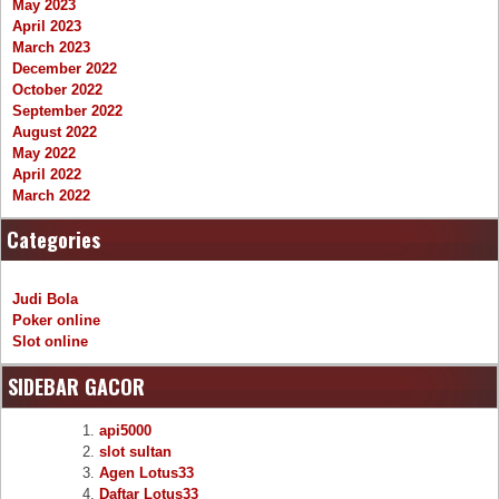
May 2023
April 2023
March 2023
December 2022
October 2022
September 2022
August 2022
May 2022
April 2022
March 2022
Categories
Judi Bola
Poker online
Slot online
SIDEBAR GACOR
api5000
slot sultan
Agen Lotus33
Daftar Lotus33